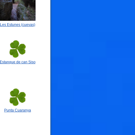
Les Estunes (cuevas)
Estanque de can Siso
Punta Cuaranya