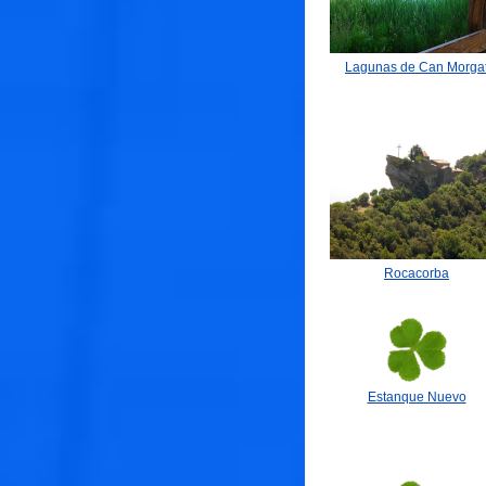
Lagunas de Can Morga
Rocacorba
Estanque Nuevo