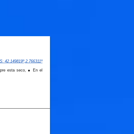
PS
: 
42.149819
º,
2.766311
º
mpre esta seco, ● En el