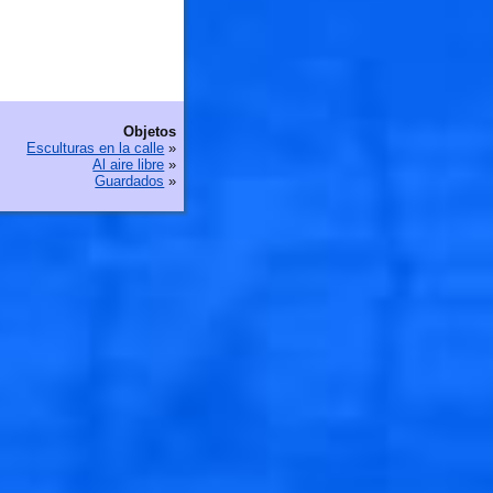
Objetos
Esculturas en la calle
»
Al aire libre
»
Guardados
»