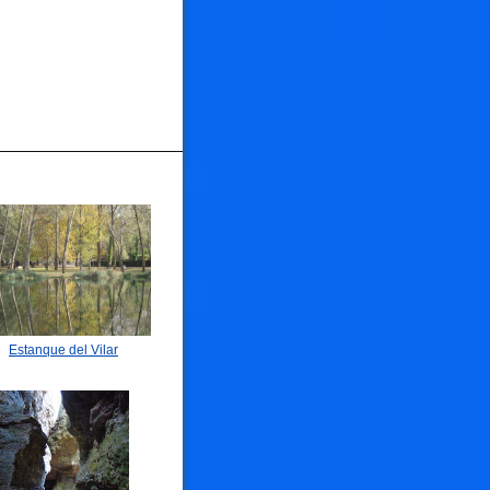
🐟
🐟
Estanque del Vilar