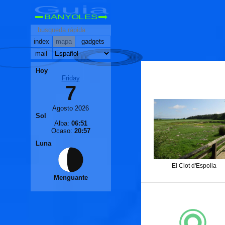
Guia
BANYOLES
index
mapa
gadgets
🐟
mail
🐟
Hoy
Friday
7
Agosto 2026
Sol
Alba:
06:51
Ocaso:
20:57
Luna
El Clot d'Espolla
Menguante