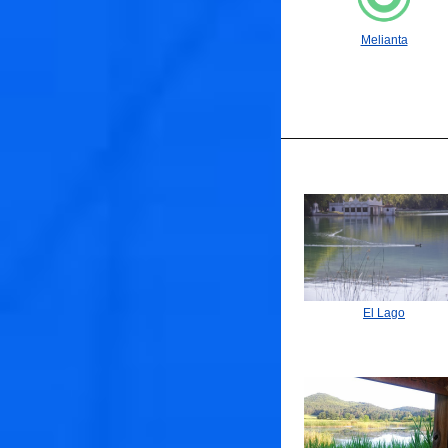
Melianta
El Lago