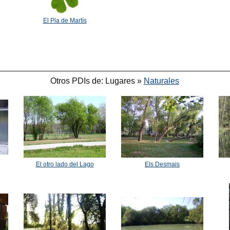
El Pla de Martís
Otros PDIs de: Lugares »
Naturales
Els Desmais
El otro lado del Lago