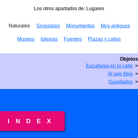
Los otros apartados de: Lugares
Naturales
Singulares
Monumentos
Muy antiguos
Museos
Iglesias
Fuentes
Plazas y calles
Objetos
»
Esculturas en la calle
»
Al aire libre
»
Guardados
INDEX