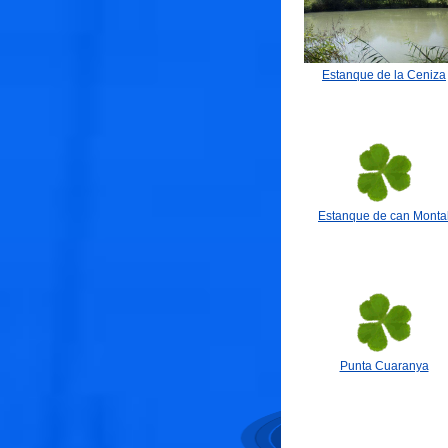
Estanque de la Ceniza
Estanque de can Monta
Punta Cuaranya