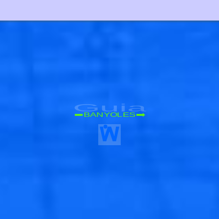
🐟
Guia
🐟
BANYOLES