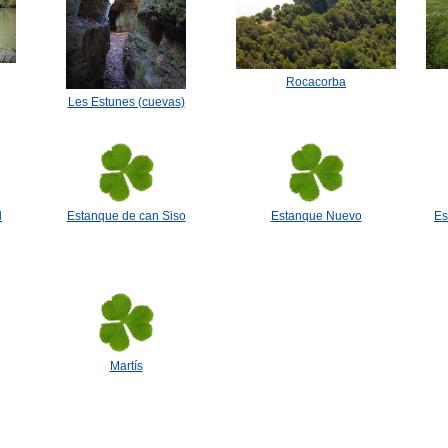
Rocacorba
Les Estunes (cuevas)
l
Estanque de can Siso
Estanque Nuevo
Es
Martís
🐟