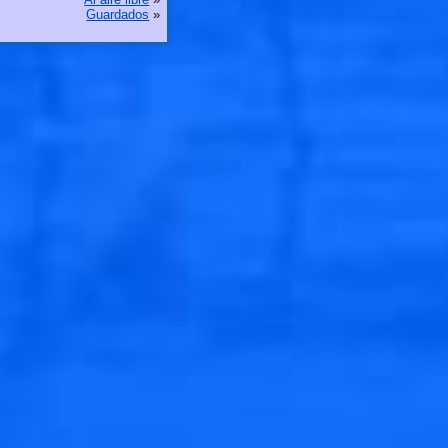
Guardados
»