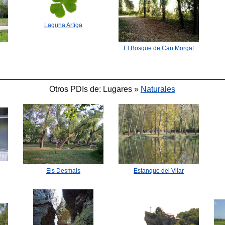
Laguna Artiga
El Bosque de Can Morgat
Otros PDIs de: Lugares »
Naturales
🐟
🐟
Els Desmais
Estanque del Vilar