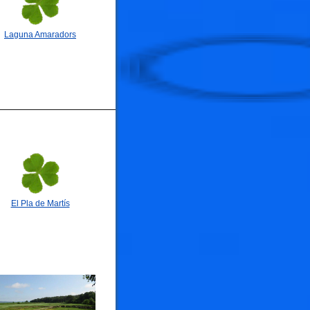
🐟
Laguna Amaradors
🐟
El Pla de Martís