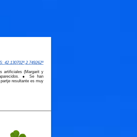
PS
: 
42.130702
º,
2.749262
º
artificiales (Margarit y
esaparecidos. ● Se han
 partje resultante es muy