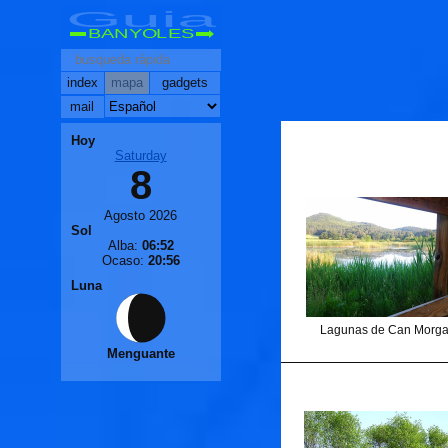
Guia
BANYOLES
index
mapa
gadgets
mail
Hoy
Saturday
8
Agosto 2026
Sol
Alba:
06:52
Ocaso:
20:56
Luna
Lagunas de Can Morga
Menguante