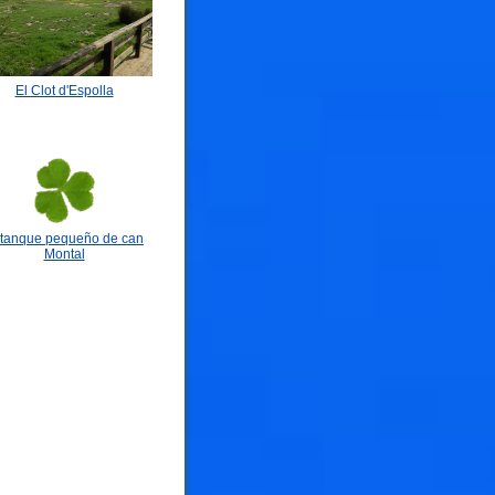
El Clot d'Espolla
tanque pequeño de can
Montal