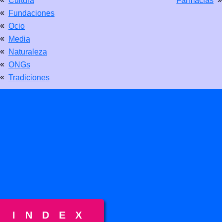
Cultura
Farmacias
«
Fundaciones
«
Ocio
«
Media
«
Naturaleza
«
ONGs
«
Tradiciones
INDEX