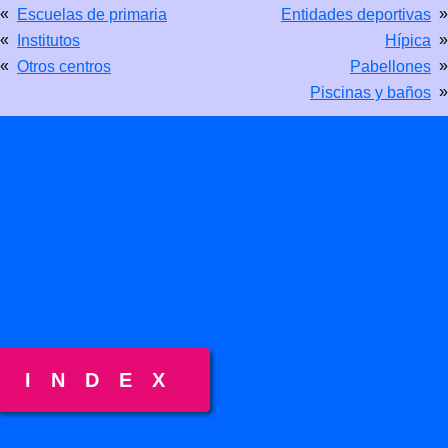
«
»
Escuelas de primaria
Entidades deportivas
«
»
Institutos
Hípica
«
»
Otros centros
Pabellones
»
Piscinas y baños
INDEX