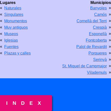
Lugares
Municipios
«
»
Naturales
Banyoles
«
»
Singulares
Camós
«
»
Monumentos
Cornellá del Terri
«
»
Muy antiguos
Crespià
«
»
Museos
Esponellà
«
»
Iglesias
Fontcoberta
«
»
Fuentes
Palol de Revardit
«
»
Plazas y calles
Porqueres
»
Serinyà
»
St. Miquel de Campmajor
»
Vilademuls
INDEX