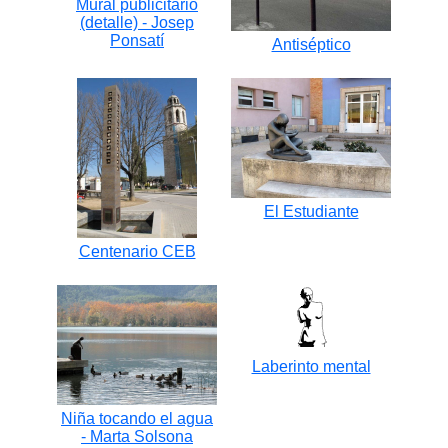
Mural publicitario
(detalle) - Josep
Ponsatí
Antiséptico
El Estudiante
Centenario CEB
Laberinto mental
Niña tocando el agua
- Marta Solsona