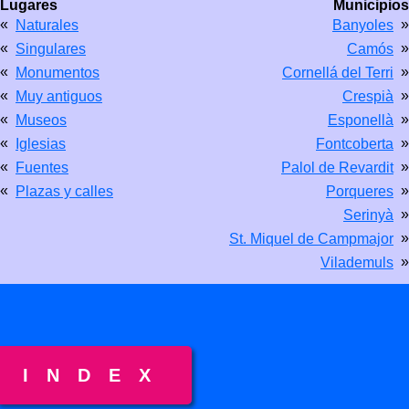
Lugares
Municipios
«
»
Naturales
Banyoles
«
»
Singulares
Camós
«
»
Monumentos
Cornellá del Terri
«
»
Muy antiguos
Crespià
«
»
Museos
Esponellà
«
»
Iglesias
Fontcoberta
«
»
Fuentes
Palol de Revardit
«
»
Plazas y calles
Porqueres
»
Serinyà
»
St. Miquel de Campmajor
»
Vilademuls
INDEX