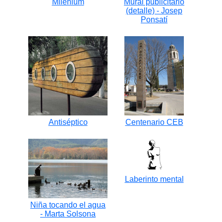
Milenium
Mural publicitario
(detalle) - Josep
Ponsatí
Antiséptico
Centenario CEB
Laberinto mental
Niña tocando el agua
- Marta Solsona