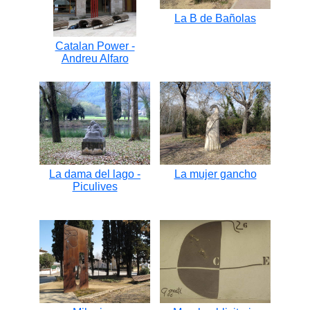
La B de Bañolas
Catalan Power -
Andreu Alfaro
La dama del lago -
La mujer gancho
Piculives