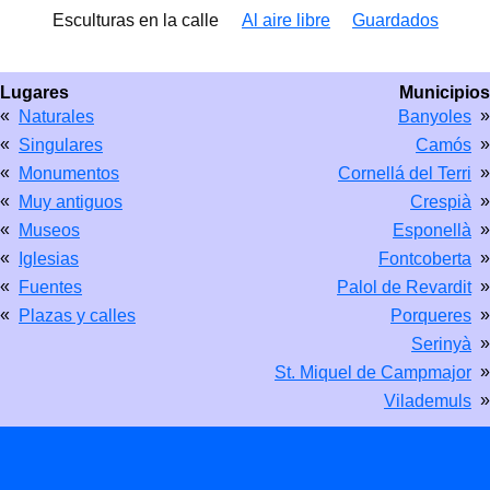
Esculturas en la calle
Al aire libre
Guardados
Lugares
Municipios
«
»
Naturales
Banyoles
«
»
Singulares
Camós
«
»
Monumentos
Cornellá del Terri
«
»
Muy antiguos
Crespià
«
»
Museos
Esponellà
«
»
Iglesias
Fontcoberta
«
»
Fuentes
Palol de Revardit
«
»
Plazas y calles
Porqueres
»
Serinyà
»
St. Miquel de Campmajor
»
Vilademuls