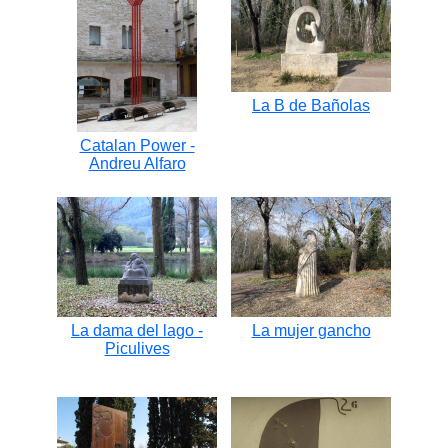
La B de Bañolas
Catalan Power -
Andreu Alfaro
La dama del lago -
La mujer gancho
Piculives