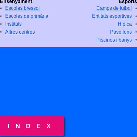
Ensenyament
Esports
«
»
Escoles bressol
Camps de futbol
«
»
Escoles de primària
Entitats esportives
«
»
Instituts
Hípica
«
»
Altres centres
Pavellons
»
Piscines i banys
INDEX