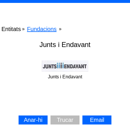
Entitats
Fundacions
»
»
Junts i Endavant
Junts i Endavant
Anar-hi
Trucar
Email