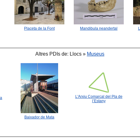
Placeta de la Font
Mandibula neandertal
L
Altres PDIs de: Llocs »
Museus
L'Arxiu Comarcal del Pla de
da
l’Estany
Baixador de Mata