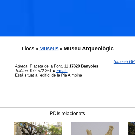
Llocs
Museus
Museu Arqueològic
»
»
Situació G
Adreça
:
Placeta de la Font, 11
17820 Banyoles
🐟
Telèfon
:
972 572 361
●
Email:
Está situat a l'edifici de la Pia Almoina
🐟
PDIs relacionats