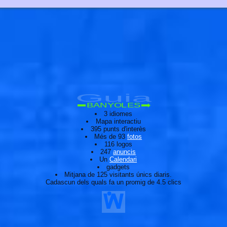
Guia
BANYOLES
3 idiomes
Mapa interactiu
395 punts d'interès
Més de 93
fotos
116 logos
247
anuncis
Un
Calendari
gadgets
Mitjana de 125 visitants únics diaris.
Cadascun dels quals fa un promig de 4.5 clics