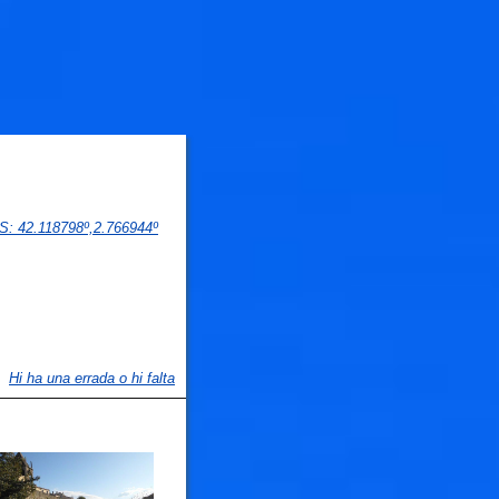
PS
: 
42.118798
º,
2.766944
º
Hi ha una errada o hi falta