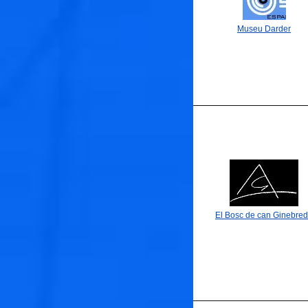
Museu Darder
El Bosc de can Ginebre