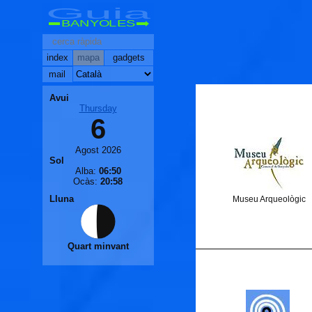
Guia
BANYOLES
index
mapa
gadgets
mail
Avui
Thursday
6
Agost 2026
Sol
Alba:
06:50
Ocàs:
20:58
Lluna
Museu Arqueològic
Quart minvant