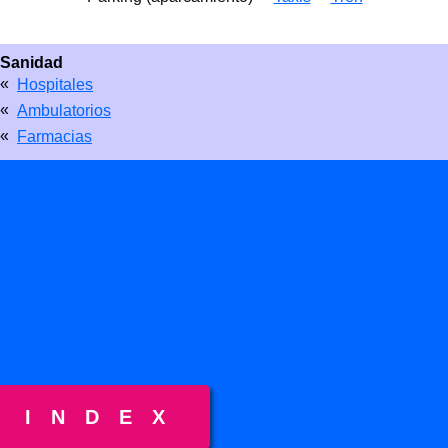
Sanidad
«
Hospitales
«
Ambulatorios
«
Farmacias
INDEX