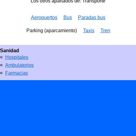
Los otros apartados de: Transporte
Aeropuertos
Bus
Paradas bus
Parking (aparcamiento)
Taxis
Tren
Sanidad
«
Hospitales
«
Ambulatorios
«
Farmacias