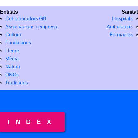
Entitats
Sanitat
«
»
Col·laboradors GB
Hospitals
«
»
Associacions i empresa
Ambulatoris
«
»
Cultura
Farmacies
«
Fundacions
«
Lleure
«
Mèdia
«
Natura
«
ONGs
«
Tradicions
INDEX