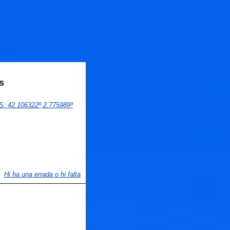
s
PS
: 
42.106322
º,
2.775989
º
🐟
🐟
Hi ha una errada o hi falta