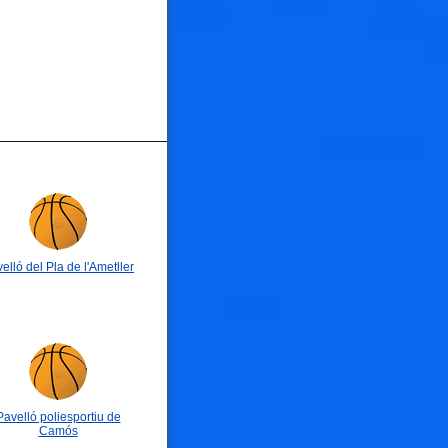
elló del Pla de l'Ametller
Pavelló poliesportiu de
Camós