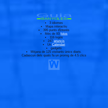
Guia
BANYOLES
3 idiomes
Mapa interactiu
395 punts d'interès
Més de 93
fotos
116 logos
247
anuncis
Un
Calendari
gadgets
Mitjana de 125 visitants únics diaris.
Cadascun dels quals fa un promig de 4.5 clics