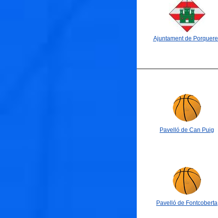
🐟
Ajuntament de Porquere
Pavelló de Can Puig
Pavelló de Fontcoberta