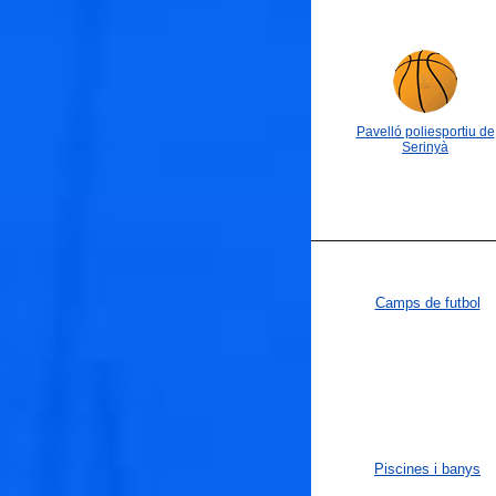
Pavelló poliesportiu de
Serinyà
Camps de futbol
Piscines i banys