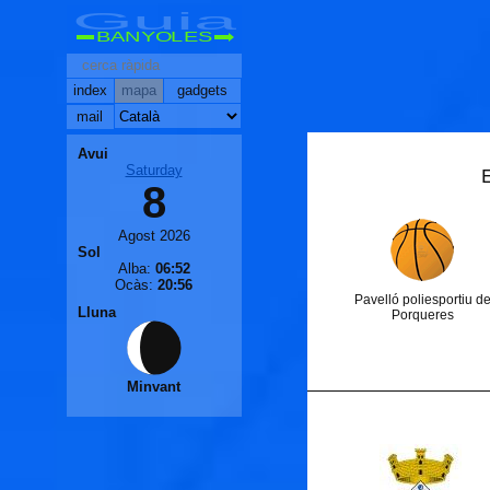
Guia
BANYOLES
index
mapa
gadgets
mail
Avui
Saturday
8
Agost 2026
Sol
🐟
Alba:
06:52
Ocàs:
20:56
Pavelló poliesportiu d
Lluna
Porqueres
Minvant