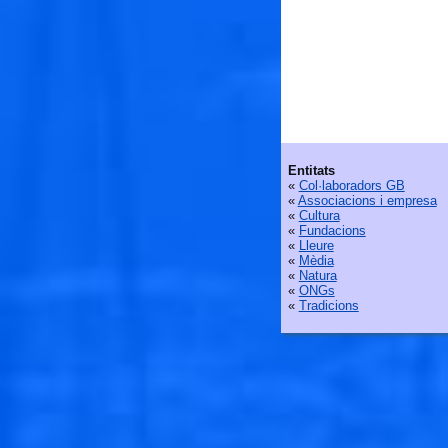
Entitats
«
Col·laboradors GB
«
Associacions i empresa
«
Cultura
«
Fundacions
«
Lleure
«
Mèdia
«
Natura
«
ONGs
«
Tradicions