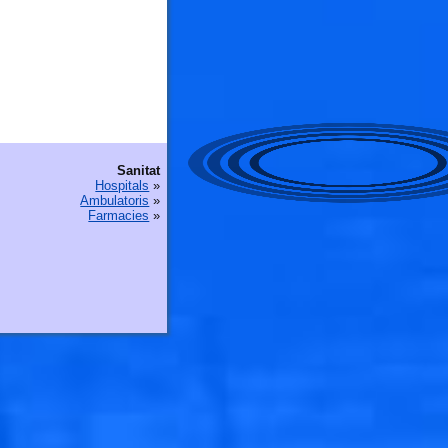
Sanitat
Hospitals
»
Ambulatoris
»
Farmacies
»