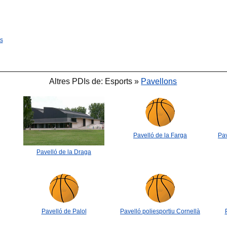
s
Altres PDIs de: Esports »
Pavellons
Pavelló de la Farga
Pav
🐟
Pavelló de la Draga
Pavelló de Palol
Pavelló poliesportiu Cornellà