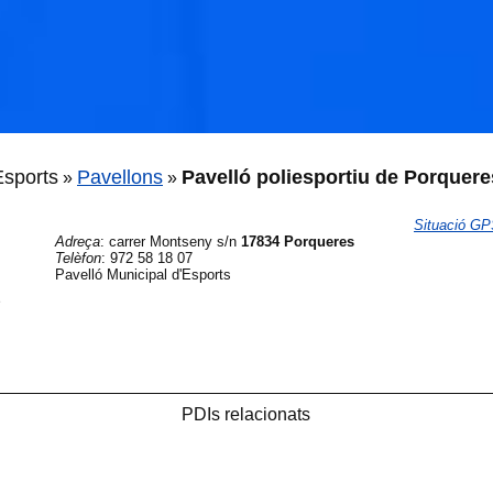
Esports
Pavellons
Pavelló poliesportiu de Porquere
»
»
Situació G
Adreça
:
carrer Montseny s/n
17834 Porqueres
Telèfon
:
972 58 18 07
Pavelló Municipal d'Esports
e
PDIs relacionats