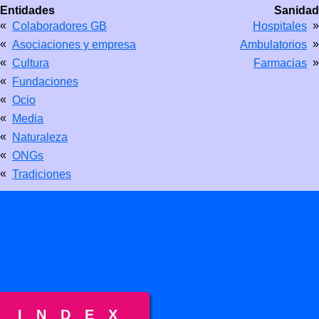
Entidades
Sanidad
«
»
Colaboradores GB
Hospitales
«
»
Asociaciones y empresa
Ambulatorios
«
»
Cultura
Farmacias
«
Fundaciones
«
Ocio
«
Media
«
Naturaleza
«
ONGs
«
Tradiciones
INDEX