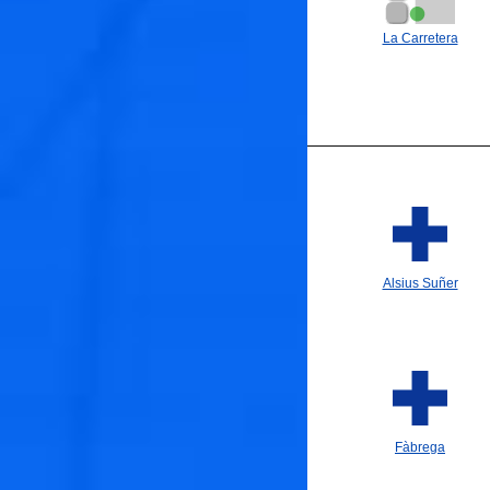
La Carretera
Alsius Suñer
Fàbrega