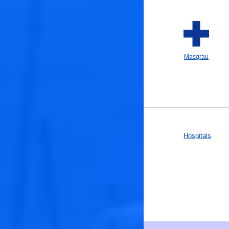
Masgrau
Hospitals