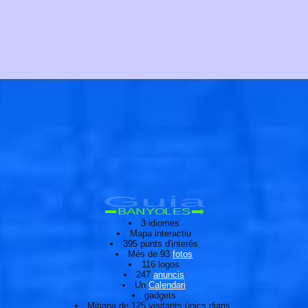
🐟
Guia
BANYOLES
3 idiomes
Mapa interactiu
395 punts d'interès
Més de 93
fotos
116 logos
247
anuncis
Un
Calendari
gadgets
Mitjana de 125 visitants únics diaris.