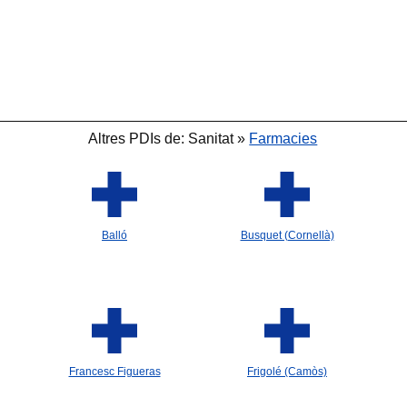
🐟
Altres PDIs de: Sanitat »
Farmacies
🐟
Balló
Busquet (Cornellà)
Francesc Figueras
Frigolé (Camòs)