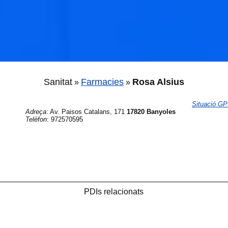
Sanitat
Farmacies
Rosa Alsius
»
»
Situació G
Adreça
:
Av. Paisos Catalans, 171
17820 Banyoles
Telèfon
:
972570595
PDIs relacionats