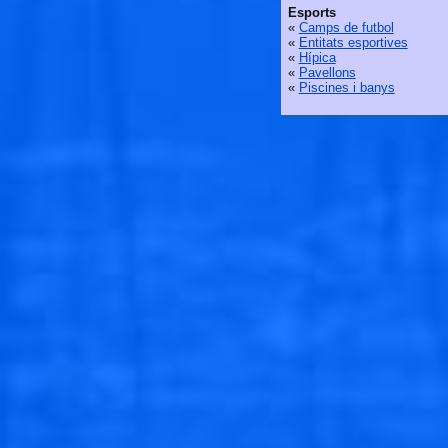
Esports
«
Camps de futbol
«
Entitats esportives
«
Hípica
«
Pavellons
«
Piscines i banys