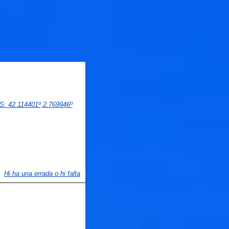
PS
: 
42.114401
º,
2.769946
º
Hi ha una errada o hi falta