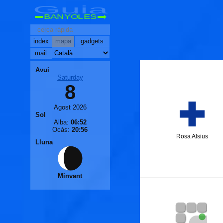
Guia
BANYOLES
index
mapa
gadgets
mail
Avui
Saturday
8
Agost 2026
Sol
Alba:
06:52
Ocàs:
20:56
Rosa Alsius
Lluna
Minvant