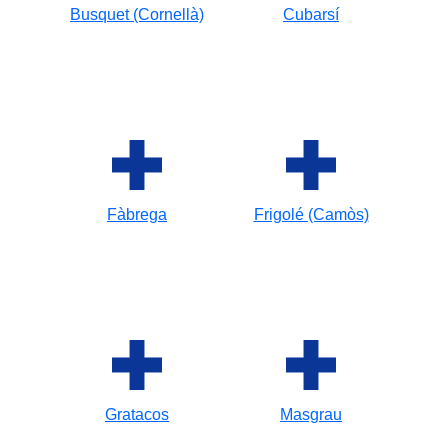
Busquet (Cornellà)
Cubarsí
Fàbrega
Frigolé (Camòs)
Gratacos
Masgrau