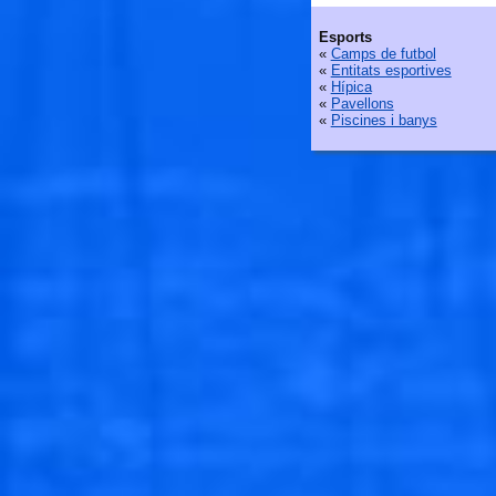
Esports
«
Camps de futbol
«
Entitats esportives
«
Hípica
«
Pavellons
«
Piscines i banys