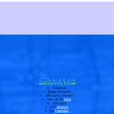
Guia
BANYOLES
3 idiomes
Mapa interactiu
395 punts d'interès
Més de 93
fotos
116 logos
247
anuncis
Un
Calendari