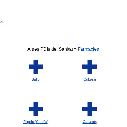
el
Altres PDIs de: Sanitat »
Farmacies
Balló
Cubarsí
Frigolé (Camòs)
Gratacos