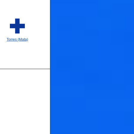
🐟
🐟
Torres (Mata)