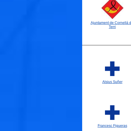
Ajuntament de Cornellá d
Terri
Alsius Suñer
Francesc Figueras