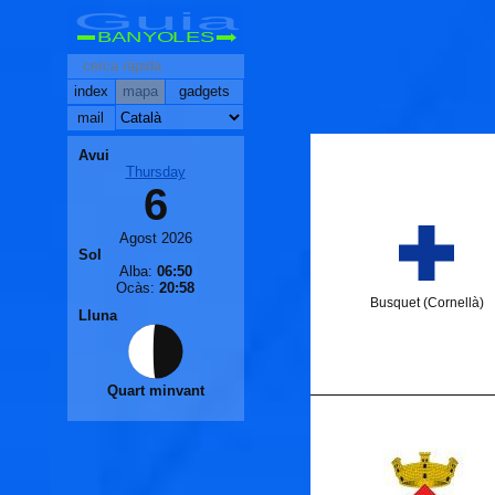
Guia
BANYOLES
index
mapa
gadgets
mail
Avui
Thursday
6
Agost 2026
Sol
Alba:
06:50
Ocàs:
20:58
Busquet (Cornellà)
Lluna
Quart minvant