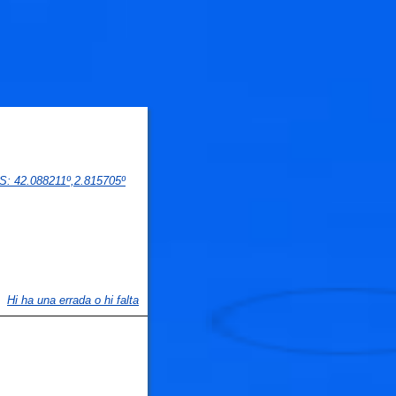
PS
: 
42.088211
º,
2.815705
º
🐟
Hi ha una errada o hi falta
🐟