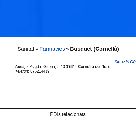
Sanitat
Farmacies
Busquet (Cornellà)
»
»
Situació G
Adreça
:
Avgda. Girona, 8-10
17844 Cornellà del Terri
Telèfon
:
676214419
PDIs relacionats