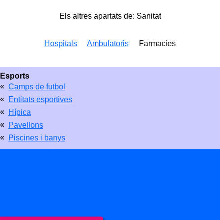
Els altres apartats de: Sanitat
Hospitals
Ambulatoris
Farmacies
Esports
«
Camps de futbol
«
Entitats esportives
«
Hípica
«
Pavellons
«
Piscines i banys