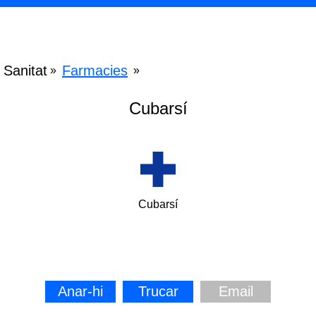
Sanitat
Farmacies
»
»
Cubarsí
Cubarsí
Anar-hi
Trucar
Email