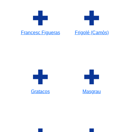
Francesc Figueras
Frigolé (Camòs)
Gratacos
Masgrau