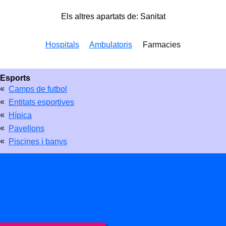
Els altres apartats de: Sanitat
Hospitals
Ambulatoris
Farmacies
Esports
«
Camps de futbol
«
Entitats esportives
«
Hípica
«
Pavellons
«
Piscines i banys