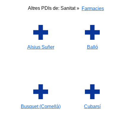
Altres PDIs de: Sanitat »
Farmacies
Alsius Suñer
Balló
Busquet (Cornellà)
Cubarsí