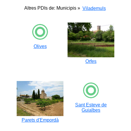
Altres PDIs de: Municipis »
Vilademuls
Olives
Orfes
Sant Esteve de
Guialbes
Parets d'Empordà