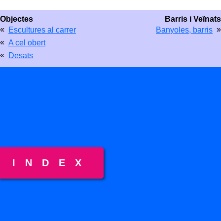
Objectes
Barris i Veïnats
«
»
Escultures al carrer
Banyoles, barris
«
A cel obert
«
Desats
INDEX