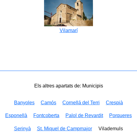
Vilamarí
Els altres apartats de: Municipis
Banyoles
Camós
Cornellá del Terri
Crespià
Esponellà
Fontcoberta
Palol de Revardit
Porqueres
Serinyà
St. Miquel de Campmajor
Vilademuls