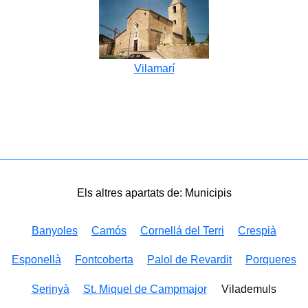
Vilamarí
Els altres apartats de: Municipis
Banyoles
Camós
Cornellá del Terri
Crespià
Esponellà
Fontcoberta
Palol de Revardit
Porqueres
Serinyà
St. Miquel de Campmajor
Vilademuls