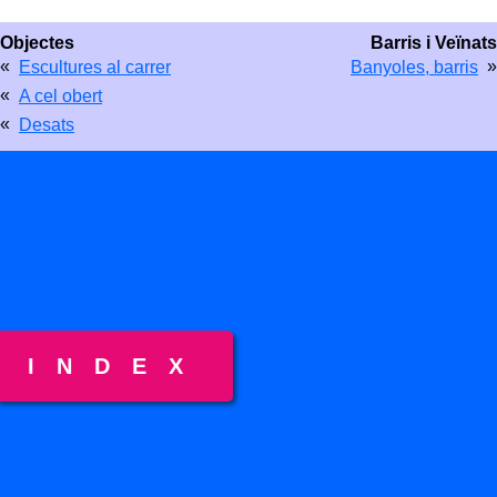
Objectes
Barris i Veïnats
«
»
Escultures al carrer
Banyoles, barris
«
A cel obert
«
Desats
INDEX