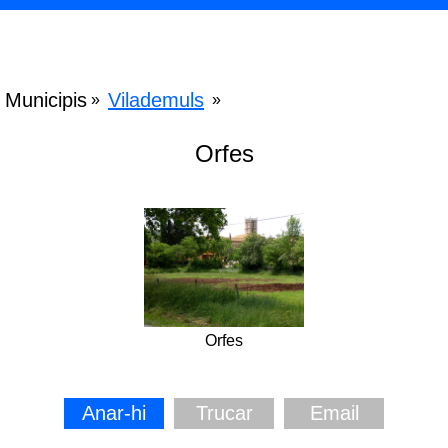
Municipis
Vilademuls
»
»
Orfes
Orfes
Anar-hi
Trucar
Email