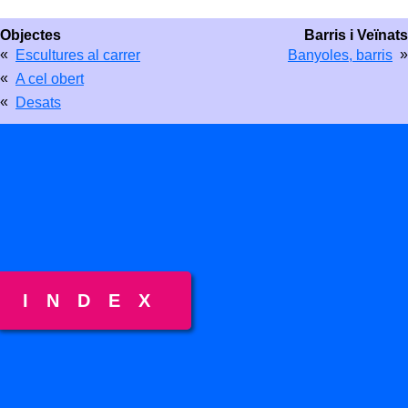
Objectes
Barris i Veïnats
«
»
Escultures al carrer
Banyoles, barris
«
A cel obert
«
Desats
INDEX