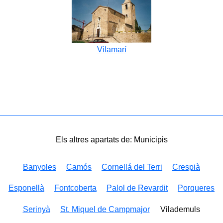
Vilamarí
Els altres apartats de: Municipis
Banyoles
Camós
Cornellá del Terri
Crespià
Esponellà
Fontcoberta
Palol de Revardit
Porqueres
Serinyà
St. Miquel de Campmajor
Vilademuls