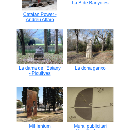
La B de Banyoles
Catalan Power -
Andreu Alfaro
La dama de l'Estany
La dona ganxo
- Piculives
Mil·lenium
Mural publicitari