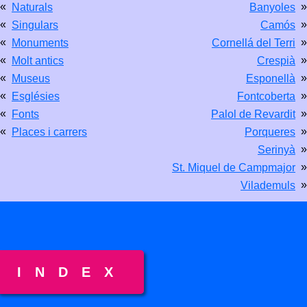
«
»
Naturals
Banyoles
«
»
Singulars
Camós
«
»
Monuments
Cornellá del Terri
«
»
Molt antics
Crespià
«
»
Museus
Esponellà
«
»
Esglésies
Fontcoberta
«
»
Fonts
Palol de Revardit
«
»
Places i carrers
Porqueres
»
Serinyà
»
St. Miquel de Campmajor
»
Vilademuls
INDEX