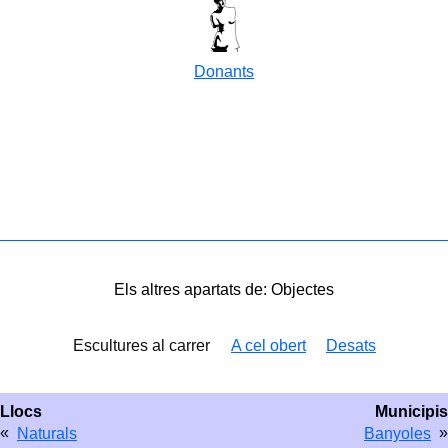
Donants
Els altres apartats de: Objectes
Escultures al carrer
A cel obert
Desats
Llocs
Municipis
«
»
Naturals
Banyoles