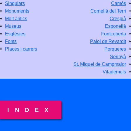
«
»
Singulars
Camós
«
»
Monuments
Cornellá del Terri
«
»
Molt antics
Crespià
«
»
Museus
Esponellà
«
»
Esglésies
Fontcoberta
«
»
Fonts
Palol de Revardit
«
»
Places i carrers
Porqueres
»
Serinyà
»
St. Miquel de Campmajor
»
Vilademuls
INDEX