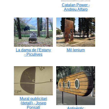
Catalan Power -
Andreu Alfaro
La dama de l'Estany
Mil·lenium
- Piculives
Mural publicitari
(detall) - Josep
Ponsatí
Antisèptic