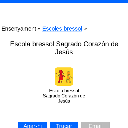
Ensenyament
Escoles bressol
»
»
Escola bressol Sagrado Corazón de
Jesús
Escola bressol
Sagrado Corazón de
Jesús
Anar-hi
Trucar
Email