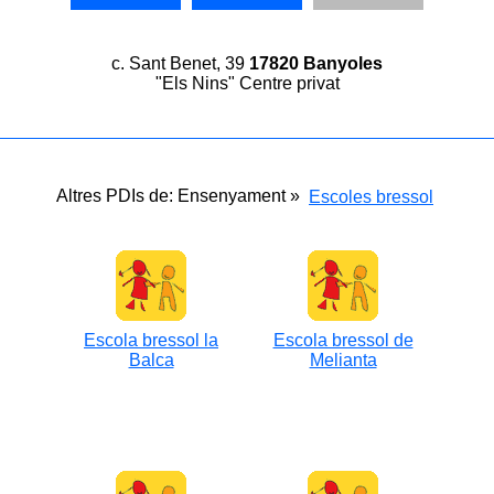
c. Sant Benet, 39
17820 Banyoles
"Els Nins" Centre privat
Altres PDIs de: Ensenyament »
Escoles bressol
Escola bressol la
Escola bressol de
Balca
Melianta