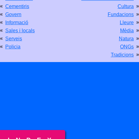
«
»
Cementiris
Cultura
«
»
Govern
Fundacions
«
»
Informació
Lleure
«
»
Sales i locals
Mèdia
«
»
Serveis
Natura
«
»
Policia
ONGs
»
Tradicions