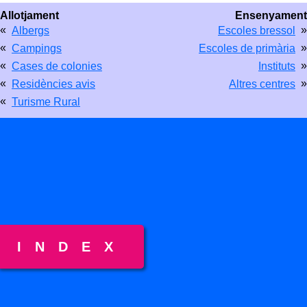
Allotjament
Ensenyament
«
»
Albergs
Escoles bressol
«
»
Campings
Escoles de primària
«
»
Cases de colonies
Instituts
«
»
Residències avis
Altres centres
«
Turisme Rural
INDEX