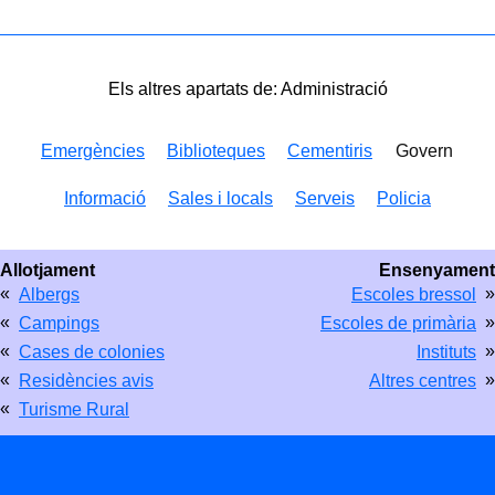
Els altres apartats de: Administració
Emergències
Biblioteques
Cementiris
Govern
Informació
Sales i locals
Serveis
Policia
Allotjament
Ensenyament
«
»
Albergs
Escoles bressol
«
»
Campings
Escoles de primària
«
»
Cases de colonies
Instituts
«
»
Residències avis
Altres centres
«
Turisme Rural