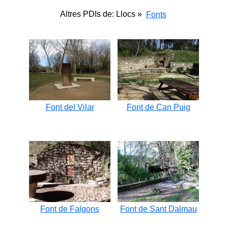
Altres PDIs de: Llocs »
Fonts
Font del Vilar
Font de Can Puig
Font de Falgons
Font de Sant Dalmau