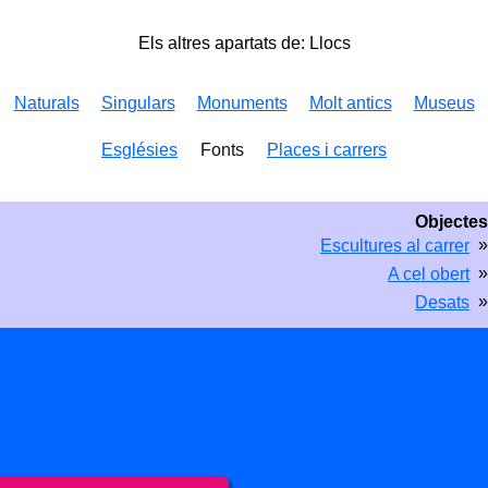
Els altres apartats de: Llocs
Naturals
Singulars
Monuments
Molt antics
Museus
Esglésies
Fonts
Places i carrers
Objectes
»
Escultures al carrer
»
A cel obert
»
Desats